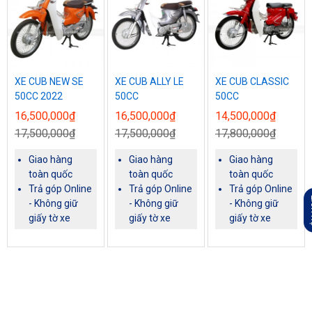
XE CUB NEW SE
XE CUB ALLY LE
XE CUB CLASSIC
50CC 2022
50CC
50CC
16,500,000₫
16,500,000₫
14,500,000₫
17,500,000₫
17,500,000₫
17,800,000₫
Giao hàng
Giao hàng
Giao hàng
toàn quốc
toàn quốc
toàn quốc
Trả góp Online
Trả góp Online
Trả góp Online
L
- Không giữ
- Không giữ
- Không giữ
giấy tờ xe
giấy tờ xe
giấy tờ xe