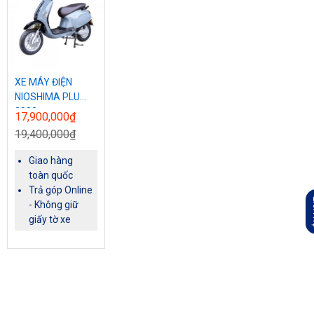
XE MÁY ĐIỆN
NIOSHIMA PLUS
2022
17,900,000₫
19,400,000₫
Giao hàng
toàn quốc
Trả góp Online
L
- Không giữ
giấy tờ xe