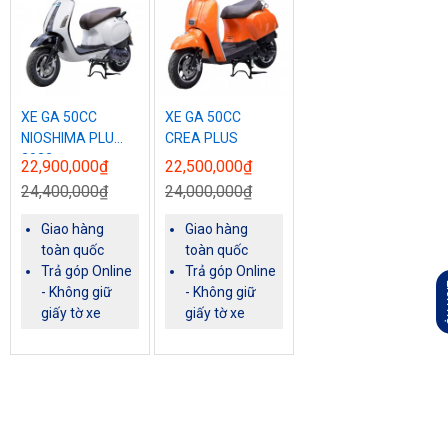
XE GA 50CC
XE GA 50CC
NIOSHIMA PLUS
CREA PLUS
2022
22,900,000₫
22,500,000₫
24,400,000₫
24,000,000₫
Giao hàng
Giao hàng
toàn quốc
toàn quốc
Trả góp Online
Trả góp Online
L
- Không giữ
- Không giữ
giấy tờ xe
giấy tờ xe