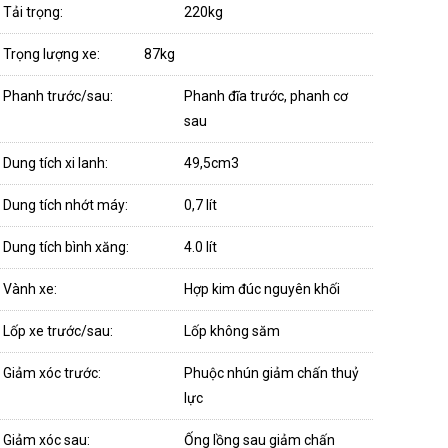
Tải trọng:
220kg
Trọng lượng xe:
87kg
Phanh trước/sau:
Phanh đĩa trước, phanh cơ
sau
Dung tích xi lanh:
49,5cm3
Dung tích nhớt máy:
0,7 lít
Dung tích bình xăng:
4.0 lít
Vành xe:
Hợp kim đúc nguyên khối
Lốp xe trước/sau:
Lốp không săm
Giảm xóc trước:
Phuộc nhún giảm chấn thuỷ
lực
Giảm xóc sau:
Ống lồng sau giảm chấn