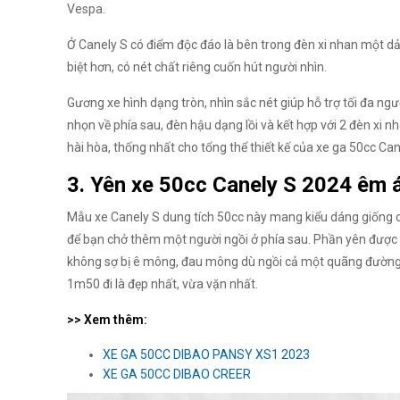
Vespa.
Ở Canely S có điểm độc đáo là bên trong đèn xi nhan một dả
biệt hơn, có nét chất riêng cuốn hút người nhìn.
Gương xe hình dạng tròn, nhìn sắc nét giúp hỗ trợ tối đa n
nhọn về phía sau, đèn hậu dạng lồi và kết hợp với 2 đèn xi n
hài hòa, thống nhất cho tổng thể thiết kế của xe ga 50cc Ca
3. Yên xe 50cc Canely S 2024 êm á
Mẫu xe Canely S dung tích 50cc này mang kiểu dáng giống c
để bạn chở thêm một người ngồi ở phía sau. Phần yên được 
không sợ bị ê mông, đau mông dù ngồi cả một quãng đường
1m50 đi là đẹp nhất, vừa vặn nhất.
>> Xem thêm:
XE GA 50CC DIBAO PANSY XS1 2023
XE GA 50CC DIBAO CREER