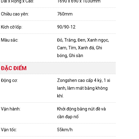
Dài x Rộng x Cao:
1690 x 690 x 1030mm
Chiều cao yên:
760mm
Kích cỡ lốp:
90/90-12
Màu sắc:
Đỏ, Trắng, Đen, Xanh ngọc,
Cam, Tím, Xanh đá, Ghi
bóng, Ghi sần
ĐẶC ĐIỂM
Động cơ:
Zongshen cao cấp 4 kỳ, 1 xi
lanh, làm mát bằng không
khí.
Vận hành:
Khởi động bằng nút đề và
cần đạp nổ
Vận tốc:
55km/h